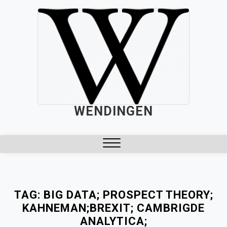
Skip
to
content
WENDINGEN
Close
Menu
TAG:
BIG DATA; PROSPECT THEORY;
KAHNEMAN;BREXIT; CAMBRIGDE
ANALYTICA;