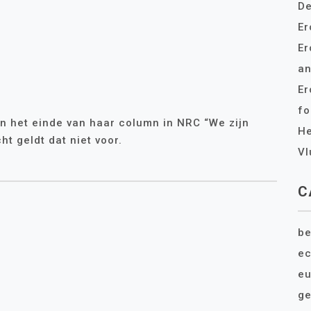
De
Er
Er
an
Er
fo
an het einde van haar column in NRC “We zijn
He
ht geldt dat niet voor.
Vl
C
be
e
eu
ge