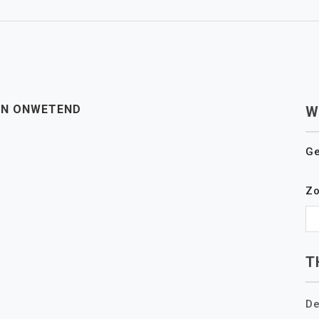
 EN ONWETEND
W
Ge
Z
T
De