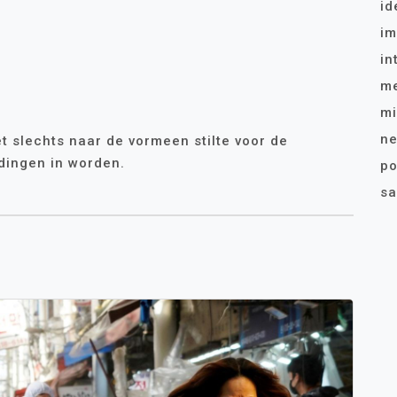
id
im
in
me
mi
ne
iet slechts naar de vormeen stilte voor de
 dingen in worden.
po
sa