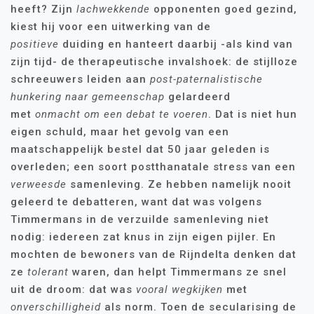
heeft? Zijn
lachwekkende
opponenten goed gezind,
kiest hij voor een uitwerking van de
positieve
duiding en hanteert daarbij -als kind van
zijn tijd- de therapeutische invalshoek: de stijlloze
schreeuwers leiden aan
post-paternalistische
hunkering naar gemeenschap
gelardeerd
met
onmacht om een debat te voeren
. Dat is niet hun
eigen schuld, maar het gevolg van een
maatschappelijk bestel dat 50 jaar geleden is
overleden; een soort postthanatale stress van een
verweesde
samenleving. Ze hebben namelijk nooit
geleerd te debatteren, want dat was volgens
Timmermans in de verzuilde samenleving niet
nodig: iedereen zat knus in zijn eigen pijler. En
mochten de bewoners van de Rijndelta denken dat
ze
tolerant
waren, dan helpt Timmermans ze snel
uit de droom: dat was
vooral wegkijken
met
onverschilligheid
als norm. Toen de secularising de