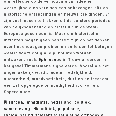
om reflectie op de verhouding van idee en
werkelijkheid en vereisen een onbevangen blik op
historische ontsporingen en nieuwe dreigingen. Er
zijn veel lessen te trekken uit de duistere periodes
van gelijkschakeling en dictatuur in de West-
Europese geschiedenis. Maar die historische
inzichten mogen geen handrem zijn op het denken
over hedendaagse problemen en leiden tot betogen
waarin voorzichtig alle pijnpunten worden
ontweken, zoals
Ephimenco
in Trouw al eerder in
het geval Timmermans signaleerde. Vooral als het
ongemakkelijk wordt, moeten redelijkheid,
nuchterheid, standvastigheid, durf en zelfrespect
een zelfopgelegde onmondigheid voorkomen.
Sapere aude!
europa
,
immigratie
,
nederland
,
politiek
,
samenleving
politiek
,
populisme
,
radicalisering
,
tolerantie; religieuse orthodoxie
,