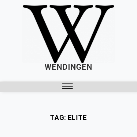
Skip
to
content
WENDINGEN
Close
Menu
TAG:
ELITE