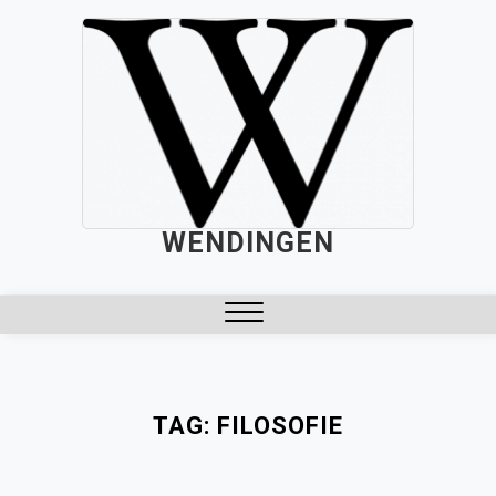
Skip
to
content
WENDINGEN
Close
Menu
TAG:
FILOSOFIE