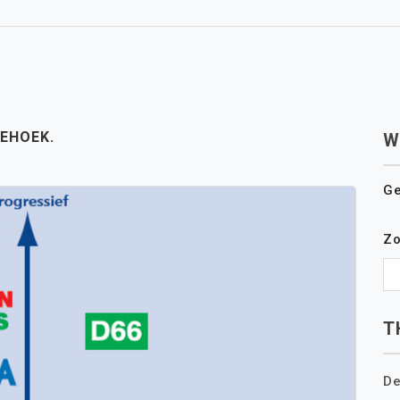
IEHOEK.
W
Ge
Z
T
De