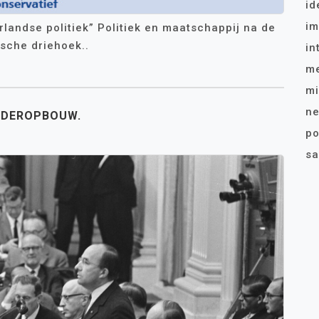
id
im
erlandse politiek” Politiek en maatschappij na de
sche driehoek..
in
me
mi
ne
WEDEROPBOUW.
po
sa