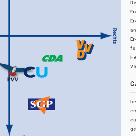
De
Er
Er
an
Er
fo
He
Vl
C
be
e
eu
ge