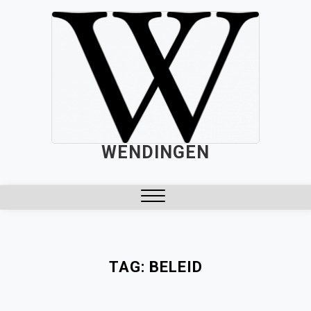
Skip
to
content
WENDINGEN
Close
Menu
TAG:
BELEID