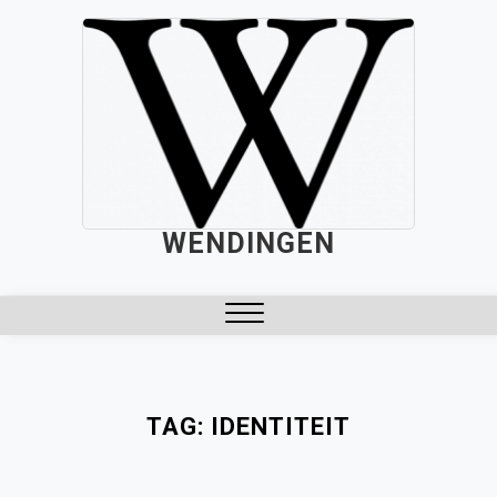
Skip
to
content
WENDINGEN
Close
Menu
TAG:
IDENTITEIT