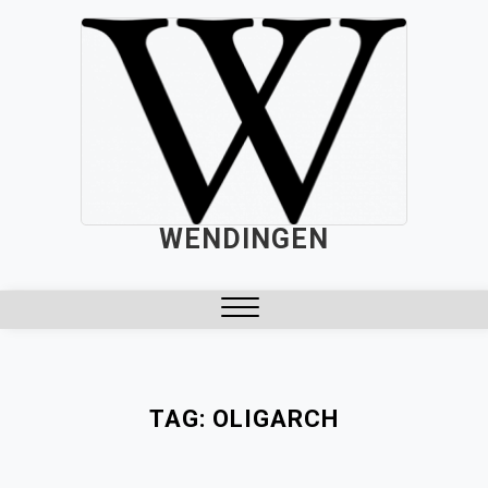
Skip
to
content
WENDINGEN
Close
Menu
TAG:
OLIGARCH