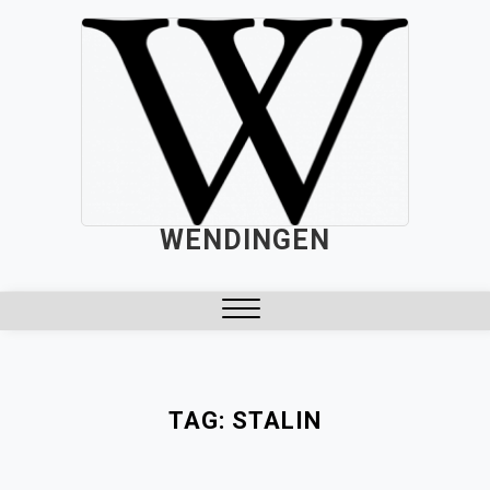
Skip
to
content
WENDINGEN
Close
Menu
TAG:
STALIN