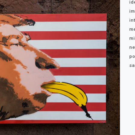
id
im
in
me
mi
ne
po
sa