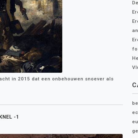
De
Er
Er
an
Er
fo
He
Vl
a dacht in 2015 dat een onbehouwen snoever als
C
be
e
KNEL -1
eu
ge