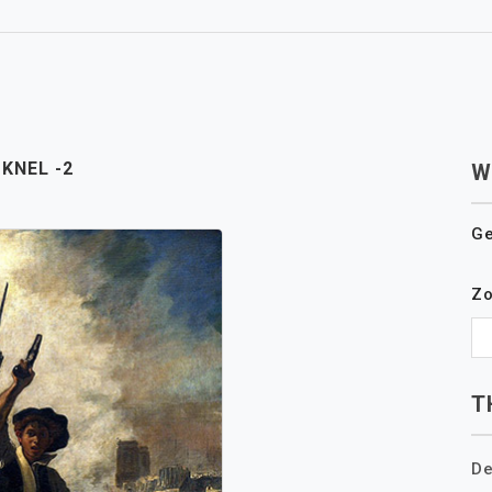
 KNEL -2
W
Ge
Z
T
De